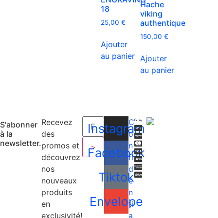
Hache
18
viking
authentique
25,00
€
150,00
€
Ajouter
au panier
Ajouter
au panier
Recevez
C
S'abonner
Instagram
à la
des
o
newsletter.
promos et
n
>
Facebook
découvrez
fi
nos
d
Tiktok
nouveaux
e
produits
n
Envelope
en
ti
exclusivité!
a