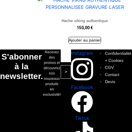
Hache viking authentique
150,00
€
Ajouter au panier
Recevez
Instagram
Confidentialité
S'abonner
des
+ Cookies
promos et
à la
CGV
découvrez
>
nos
newsletter.
Contact
nouveaux
Devis
produits
Facebook
en
exclusivité!
Tiktok