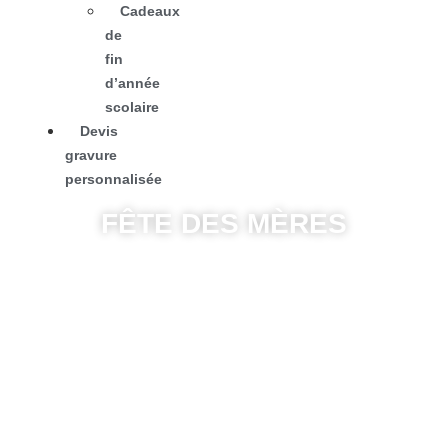
Cadeaux
de
fin
d’année
scolaire
Devis
gravure
personnalisée
FÊTE DES MÈRES
Accueil
/
événements custom
/ Fête des mères