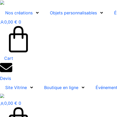
Aller
au
Nos créations
Objets personnalisables
É
contenu
0,00
€
0
Cart
Devis
Site Vitrine
Boutique en ligne
Événemen
0,00
€
0