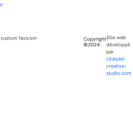
er
Site web
Copyright
©2024
développé
par
Undyed-
creative-
studio.com