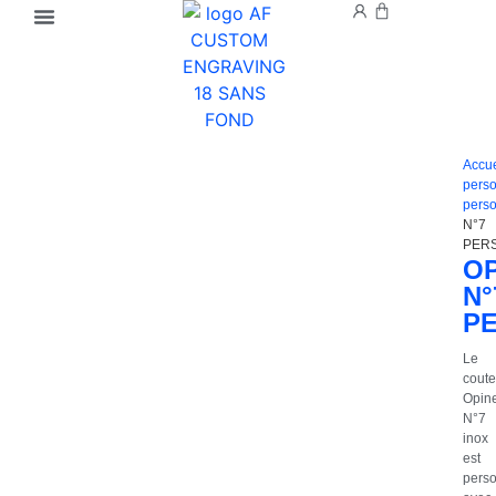
Accue
perso
perso
N°7
PER
OP
N°
P
Le
cout
Opine
N°7
inox
est
perso