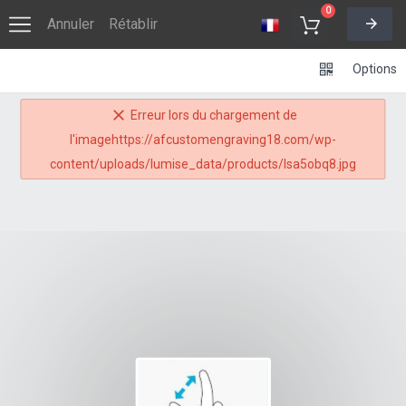
0
Annuler
Rétablir
Options
Erreur lors du chargement de
l'imagehttps://afcustomengraving18.com/wp-
content/uploads/lumise_data/products/lsa5obq8.jpg